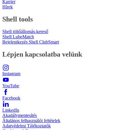
Karrier
Hírek
Shell tools
Shell töltőállomás-kereső
Shell LubeMatch
Bejelentkezés Shell ClubSmart
Lépjen kapcsolatba velünk
Instagram
YouTube
Facebook
LinkedIn
Akadálymentesítés
Általános felhasználói feltételek
Adatvédelmi Tájékoztatók