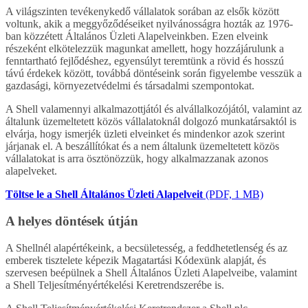
A világszinten tevékenykedő vállalatok sorában az elsők között
voltunk, akik a meggyőződéseiket nyilvánosságra hozták az 1976-
ban közzétett Általános Üzleti Alapelveinkben. Ezen elveink
részeként elkötelezzük magunkat amellett, hogy hozzájárulunk a
fenntartható fejlődéshez, egyensúlyt teremtünk a rövid és hosszú
távú érdekek között, továbbá döntéseink során figyelembe vesszük a
gazdasági, környezetvédelmi és társadalmi szempontokat.
A Shell valamennyi alkalmazottjától és alvállalkozójától, valamint az
általunk üzemeltetett közös vállalatoknál dolgozó munkatársaktól is
elvárja, hogy ismerjék üzleti elveinket és mindenkor azok szerint
járjanak el. A beszállítókat és a nem általunk üzemeltetett közös
vállalatokat is arra ösztönözzük, hogy alkalmazzanak azonos
alapelveket.
Töltse le a Shell Általános Üzleti Alapelveit
(PDF, 1 MB)
A helyes döntések útján
A Shellnél alapértékeink, a becsületesség, a feddhetetlenség és az
emberek tisztelete képezik Magatartási Kódexünk alapját, és
szervesen beépülnek a Shell Általános Üzleti Alapelveibe, valamint
a Shell Teljesítményértékelési Keretrendszerébe is.