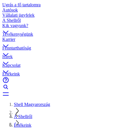
Ugrás a fő tartalomra
Autósok
Vállalati ügyfelek
A Shellről
Kik vagyunk?
Tevékenységünk
Karrier
Fenntarthatóság
Hírek
Kapcsolat
Értékeink
Shell Magyarország
A Shellről
Értékeink