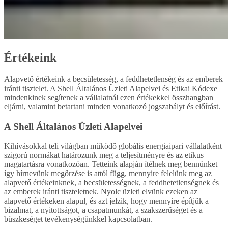
Értékeink
Alapvető értékeink a becsületesség, a feddhetetlenség és az emberek
iránti tisztelet. A Shell Általános Üzleti Alapelvei és Etikai Kódexe
mindenkinek segítenek a vállalatnál ezen értékekkel összhangban
eljárni, valamint betartani minden vonatkozó jogszabályt és előírást.
A Shell Általános Üzleti Alapelvei
Kihívásokkal teli világban működő globális energiaipari vállalatként
szigorú normákat határozunk meg a teljesítményre és az etikus
magatartásra vonatkozóan. Tetteink alapján ítélnek meg bennünket –
így hírnevünk megőrzése is attól függ, mennyire felelünk meg az
alapvető értékeinknek, a becsületességnek, a feddhetetlenségnek és
az emberek iránti tiszteletnek. Nyolc üzleti elvünk ezeken az
alapvető értékeken alapul, és azt jelzik, hogy mennyire építjük a
bizalmat, a nyitottságot, a csapatmunkát, a szakszerűséget és a
büszkeséget tevékenységünkkel kapcsolatban.