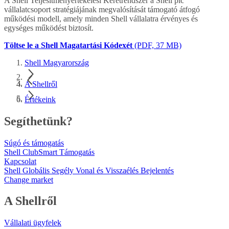
A Shell Teljesítményértékelési Keretrendszer a Shell plc
vállalatcsoport stratégiájának megvalósítását támogató átfogó
működési modell, amely minden Shell vállalatra érvényes és
egységes működést biztosít.
Töltse le a Shell Magatartási Kódexét
(PDF, 37 MB)
Shell Magyarország
A Shellről
Értékeink
Segíthetünk?
Súgó és támogatás
Shell ClubSmart Támogatás
Kapcsolat
Shell Globális Segély Vonal és Visszaélés Bejelentés
Change market
A Shellről
Vállalati ügyfelek