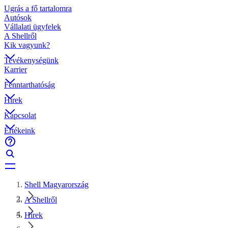
Ugrás a fő tartalomra
Autósok
Vállalati ügyfelek
A Shellről
Kik vagyunk?
Tevékenységünk
Karrier
Fenntarthatóság
Hírek
Kapcsolat
Értékeink
Shell Magyarország
A Shellről
Hírek