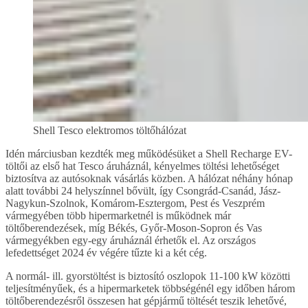
Shell Tesco elektromos töltőhálózat
Idén márciusban kezdték meg működésüket a Shell Recharge EV-
töltői az első hat Tesco áruháznál, kényelmes töltési lehetőséget
biztosítva az autósoknak vásárlás közben. A hálózat néhány hónap
alatt további 24 helyszínnel bővült, így Csongrád-Csanád, Jász-
Nagykun-Szolnok, Komárom-Esztergom, Pest és Veszprém
vármegyében több hipermarketnél is működnek már
töltőberendezések, míg Békés, Győr-Moson-Sopron és Vas
vármegyékben egy-egy áruháznál érhetők el. Az országos
lefedettséget 2024 év végére tűzte ki a két cég.
A normál- ill. gyorstöltést is biztosító oszlopok 11-100 kW közötti
teljesítményűek, és a hipermarketek többségénél egy időben három
töltőberendezésről összesen hat gépjármű töltését teszik lehetővé,