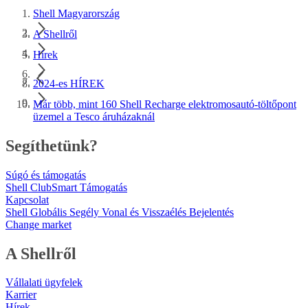
Shell Magyarország
A Shellről
Hírek
2024-es HÍREK
Már több, mint 160 Shell Recharge elektromosautó-töltőpont
üzemel a Tesco áruházaknál
Segíthetünk?
Súgó és támogatás
Shell ClubSmart Támogatás
Kapcsolat
Shell Globális Segély Vonal és Visszaélés Bejelentés
Change market
A Shellről
Vállalati ügyfelek
Karrier
Hírek