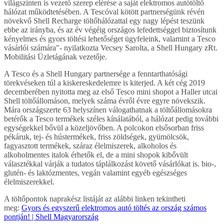
világszinten is vezető szerep elérése a saját elektromos autótöltő
hálózat működtetésében. A Tescóval kötött partnerségünk révén
növekvő Shell Recharge töltőhálózattal egy nagy lépést teszünk
ebbe az irányba, és az év végéig országos lefedettséggel biztosítunk
kényelmes és gyors töltési lehetőséget ügyfeleink, valamint a Tesco
vásárlói számára"- nyilatkozta Vecsey Sarolta, a Shell Hungary zRt.
Mobilitási Üzletágának vezetője.
A Tesco és a Shell Hungary partnersége a fenntarthatósági
törekvéseken túl a kiskereskedelemre is kiterjed. A két cég 2019
decemberében nyitotta meg az első Tesco mini shopot a Haller utcai
Shell töltőállomáson, melyek száma évről évre egyre növekszik.
Mára országszerte 63 helyszínen válogathatnak a töltőállomásokra
betérők a Tesco termékek széles kínálatából, a hálózat pedig további
egységekkel bővül a közeljövőben. A polcokon elsősorban friss
pékáruk, tej- és hústermékek, friss zöldségek, gyümölcsök,
fagyasztott termékek, száraz élelmiszerek, alkoholos és
alkoholmentes italok érhetők el, de a mini shopok kibővült
választékkal várják a tudatos táplálkozást követő vásárlókat is. bio-,
glutén- és laktózmentes, vegán valamint egyéb egészséges
élelmiszerekkel.
A töltőpontok naprakész listáját az alábbi linken tekintheti
meg:
Gyors és egyszerű elektromos autó töltés az ország számos
pontján! | Shell Magyarország