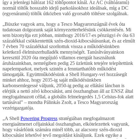
így a jelenlegi hálózat 162 töltőpontot kínál. Az AC (váltóáramú)
normál töltők hosszabb idejű parkolásokhoz ideálisak, míg a DC
(egyenáramú) töltők útközben való gyorsabb töltésre szolgálnak.
„Büszke vagyok arra, hogy a Tesco Magyarországnál évek óta
tudatosan dolgozunk saját környezetterhelésünk csökkentésén. Mi
sem bizonyítja ezt jobban, minthogy 2016/17-es pénzügyi év óta 63
százalékkal csökkentettük szén-dioxid-kibocsátásunkat, és az elmúlt
7 évben 70 százalékkal szorítottuk vissza a működésünkben
keletkező élelmiszerhulladék mennyiségét. Tanúsítványainkon
keresztül 2020 óta megújuló villamos energiát használunk
áruházainkban, nemrégiben pedig 25 üzletünk tetejére telepítettünk
napelemparkot, melyek szintén a fenntarthatóbb működést
támogatják. Együttműködésünk a Shell Hungary-vel hozzásegít
minket ahhoz, hogy 2035-ig saját működésünkben
karbonsemlegessé váljunk, 2050-ig pedig az ellátási láncban is
elérjük a nettó zéró kibocsátást, ami összhangban áll az ENSZ által
megfogalmazott céllal, a globális felmelegedés 1,5 Celsius-fok alatt
tartásával” – mondta Pálinkás Zsolt, a Tesco Magyarország
vezérigazgatója.
„A Shell
Powering Progress
stratégiában megfogalmazott
energiaátmenet céljainkkal összhangban, elkötelezettek vagyunk,
hogy vásárlóink számára minél több, az alacsony szén-dioxid
kibocsátást lehetővé tevő megoldást kínáljunk. Ezek egyike a