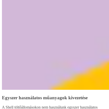
Egyszer használatos műanyagok kivezetése
A Shell töltőállomásokon nem használunk egyszer használatos