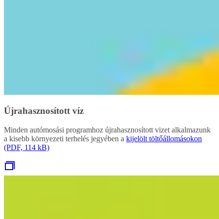
Újrahasznosított víz
Minden autómosási programhoz újrahasznosított vizet alkalmazunk
a kisebb környezeti terhelés jegyében a
kijelölt töltőállomásokon
(PDF, 114 kB)