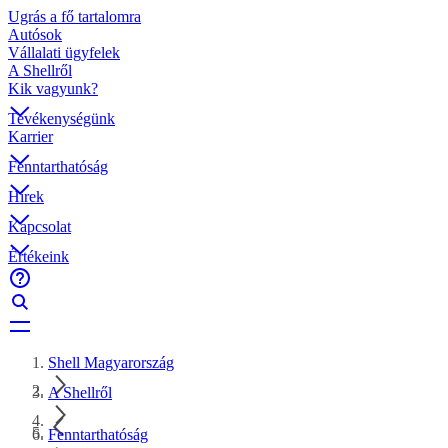
Ugrás a fő tartalomra
Autósok
Vállalati ügyfelek
A Shellről
Kik vagyunk?
Tevékenységünk
Karrier
Fenntarthatóság
Hírek
Kapcsolat
Értékeink
Shell Magyarország
A Shellről
Fenntarthatóság