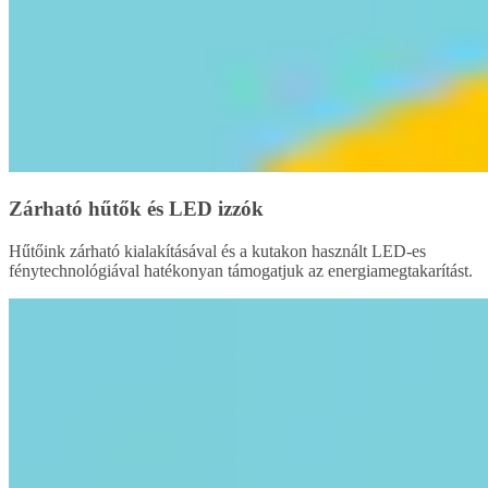
Zárható hűtők és LED izzók
Hűtőink zárható kialakításával és a kutakon használt LED-es
fénytechnológiával hatékonyan támogatjuk az energiamegtakarítást.