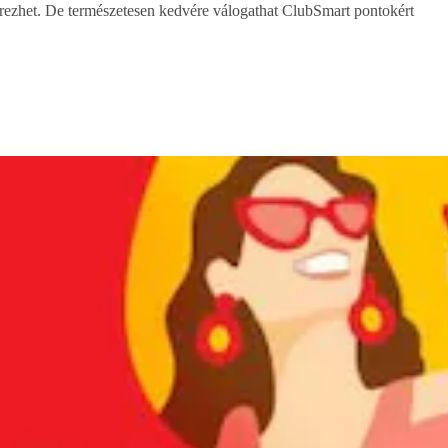
erezhet. De természetesen kedvére válogathat ClubSmart pontokért