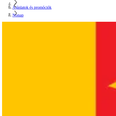
Ajánlatok és promóciók
Nonap