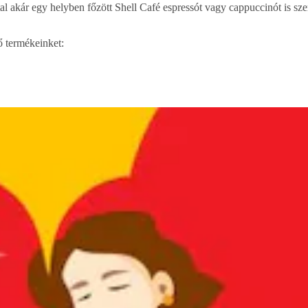
al akár egy helyben főzött Shell Café espressót vagy cappuccinót is sz
ő termékeinket: