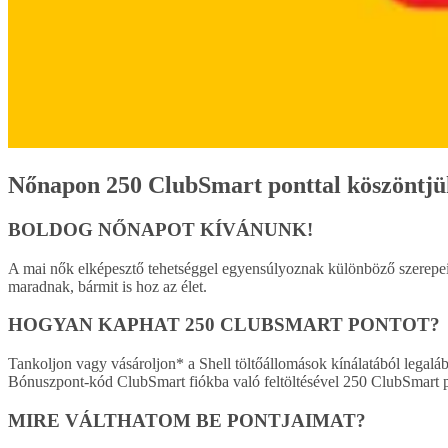
Nőnapon 250 ClubSmart ponttal köszöntjük
BOLDOG NŐNAPOT KÍVÁNUNK!
A mai nők elképesztő tehetséggel egyensúlyoznak különböző szerepei
maradnak, bármit is hoz az élet.
HOGYAN KAPHAT 250 CLUBSMART PONTOT?
Tankoljon vagy vásároljon* a Shell töltőállomások kínálatából legaláb
Bónuszpont-kód ClubSmart fiókba való feltöltésével 250 ClubSmart p
MIRE VÁLTHATOM BE PONTJAIMAT?