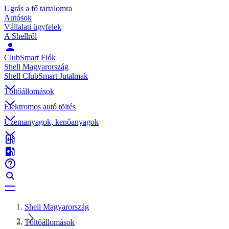
Ugrás a fő tartalomra
Autósok
Vállalati ügyfelek
A Shellről
ClubSmart Fiók
Shell Magyarország
Shell ClubSmart Jutalmak
Töltőállomások
Elektromos autó töltés
Üzemanyagok, kenőanyagok
Shell Magyarország
Töltőállomások