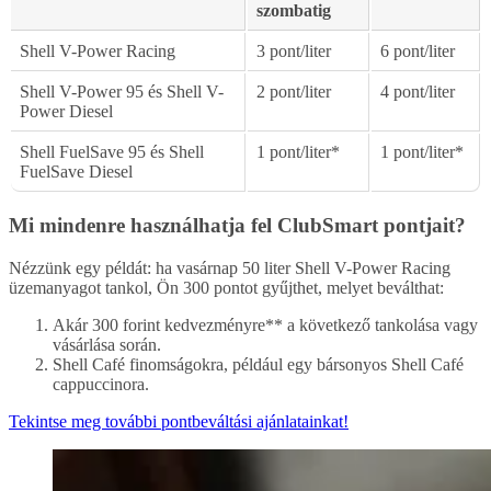
szombatig
Shell V-Power Racing
3 pont/liter
6 pont/liter
Shell V-Power 95 és Shell V-
2 pont/liter
4 pont/liter
Power Diesel
Shell FuelSave 95 és Shell
1 pont/liter*
1 pont/liter*
FuelSave Diesel
Mi mindenre használhatja fel ClubSmart pontjait?
Nézzünk egy példát: ha vasárnap 50 liter Shell V-Power Racing
üzemanyagot tankol, Ön 300 pontot gyűjthet, melyet beválthat:
Akár 300 forint kedvezményre** a következő tankolása vagy
vásárlása során.
Shell Café finomságokra, például egy bársonyos Shell Café
cappuccinora.
Tekintse meg további pontbeváltási ajánlatainkat!