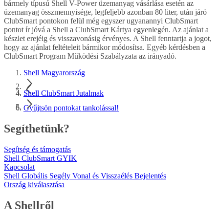
bármely típusú Shell V-Power üzemanyag vásárlása esetén az
üzemanyag összmennyisége, legfeljebb azonban 80 liter, után járó
ClubSmart pontokon felül még egyszer ugyanannyi ClubSmart
pontot ír jóvá a Shell a ClubSmart Kártya egyenlegén. Az ajánlat a
készlet erejéig és visszavonásig érvényes. A Shell fenntartja a jogot,
hogy az ajánlat feltételeit bármikor módosítsa. Egyéb kérdésben a
ClubSmart Program Működési Szabályzata az irányadó.
Shell Magyarország
Shell ClubSmart Jutalmak
Gyűjtsön pontokat tankolással!
Segíthetünk?
Segítség és támogatás
Shell ClubSmart GYIK
Kapcsolat
Shell Globális Segély Vonal és Visszaélés Bejelentés
Ország kiválasztása
A Shellről