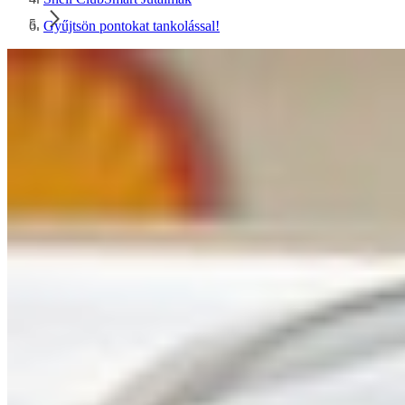
Gyűjtsön pontokat tankolással!