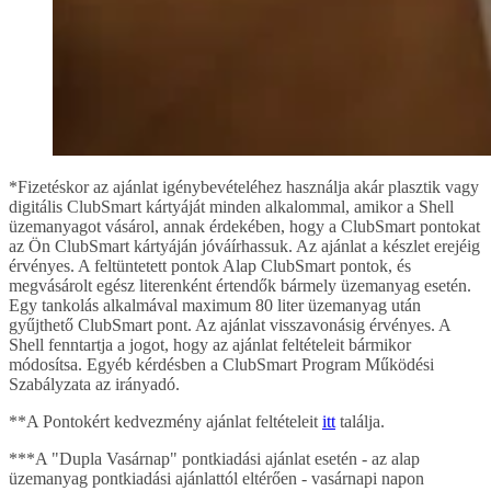
*Fizetéskor az ajánlat igénybevételéhez használja akár plasztik vagy
digitális ClubSmart kártyáját minden alkalommal, amikor a Shell
üzemanyagot vásárol, annak érdekében, hogy a ClubSmart pontokat
az Ön ClubSmart kártyáján jóváírhassuk. Az ajánlat a készlet erejéig
érvényes. A feltüntetett pontok Alap ClubSmart pontok, és
megvásárolt egész literenként értendők bármely üzemanyag esetén.
Egy tankolás alkalmával maximum 80 liter üzemanyag után
gyűjthető ClubSmart pont. Az ajánlat visszavonásig érvényes. A
Shell fenntartja a jogot, hogy az ajánlat feltételeit bármikor
módosítsa. Egyéb kérdésben a ClubSmart Program Működési
Szabályzata az irányadó.
**A Pontokért kedvezmény ajánlat feltételeit
itt
találja.
***A "Dupla Vasárnap" pontkiadási ajánlat esetén - az alap
üzemanyag pontkiadási ajánlattól eltérően - vasárnapi napon