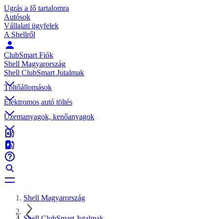
Ugrás a fő tartalomra
Autósok
Vállalati ügyfelek
A Shellről
ClubSmart Fiók
Shell Magyarország
Shell ClubSmart Jutalmak
Töltőállomások
Elektromos autó töltés
Üzemanyagok, kenőanyagok
Shell Magyarország
Shell ClubSmart Jutalmak