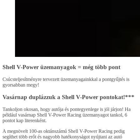
Shell V-Power üzemanyagok = még több pont
Csúcsteljesítményre tervezett üzemanyagainkkal a pontgyűjtés is
gyorsabban megy!
Vasárnap duplázzuk a Shell V-Power pontokat!***
Tankoljon okosan, hogy autója és pontegyenlege is jól járjon! Ha
például vasárnap Shell V-Power Racing üzemanyagot tankol, 6
pontot kap literenként.
A megnövelt 100-as oktánszámú Shell V-Power Racing pedig
segíthet több erőt és nagyobb hatékonyságot nyújtani az autó