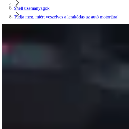
Shell üzemanyagok
Tudja meg, miért veszélyes a lerakódás az autó motorjára!