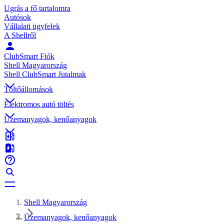
Ugrás a fő tartalomra
Autósok
Vállalati ügyfelek
A Shellről
ClubSmart Fiók
Shell Magyarország
Shell ClubSmart Jutalmak
Töltőállomások
Elektromos autó töltés
Üzemanyagok, kenőanyagok
Shell Magyarország
Üzemanyagok, kenőanyagok