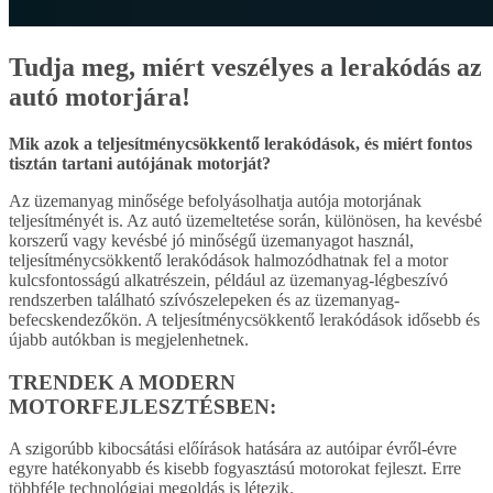
Tudja meg, miért veszélyes a lerakódás az
autó motorjára!
Mik azok a teljesítménycsökkentő lerakódások, és miért fontos
tisztán tartani autójának motorját?
Az üzemanyag minősége befolyásolhatja autója motorjának
teljesítményét is. Az autó üzemeltetése során, különösen, ha kevésbé
korszerű vagy kevésbé jó minőségű üzemanyagot használ,
teljesítménycsökkentő lerakódások halmozódhatnak fel a motor
kulcsfontosságú alkatrészein, például az üzemanyag-légbeszívó
rendszerben található szívószelepeken és az üzemanyag-
befecskendezőkön. A teljesítménycsökkentő lerakódások idősebb és
újabb autókban is megjelenhetnek.
TRENDEK A MODERN
MOTORFEJLESZTÉSBEN:
A szigorúbb kibocsátási előírások hatására az autóipar évről-évre
egyre hatékonyabb és kisebb fogyasztású motorokat fejleszt. Erre
többféle technológiai megoldás is létezik.