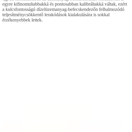
egyre kifinomultabbakká és pontosabban kalibráltakká váltak, ezért
a kulcsfontosságú dízelüzemanyag-befecskendezőn felhalmozódó
teljesítménycsökkentő lerakódások kialakulására is sokkal
érzékenyebbek lettek.