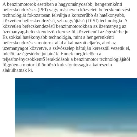
A benzinmotorok esetében a hagyományosabb, hengerenkénti
befecskendezéses (PFI) vagy másnéven közvetett befecskendezési
technológiát fokozatosan felváltja a korszerűbb és hatékonyabb,
közvetlen befecskendezésű, szikragyújtású (DISI) technológia. A
közvetlen befecskendezésű benzinmotorokban az üzemanyag az
üzemanyag-befecskendezőn keresztül közvetlenül az égéstérbe jut.
Ez sokkal hatékonyabb technológia, mint a hengerenkénti
befecskendezéses motorok által alkalmazott eljárás, ahol az
üzemanyagot közvetve, a szívószelep hátulján keresztül vezetik el,
mielőtt az égéstérbe juttatnák. Ennek megfelelően a
teljesítménycsökkentő lerakódások a benzinmotor technológiájától
függően a motor különböző kulcsfontosságú alkatrészein
alakulhatnak ki.