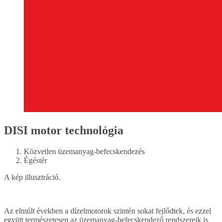
DISI motor technológia
Közvetlen üzemanyag-befecskendezés
Égéstér
A kép illusztráció.
Az elmúlt években a dízelmotorok szintén sokat fejlődtek, és ezzel
együtt természetesen az üzemanyag-befecskendező rendszereik is