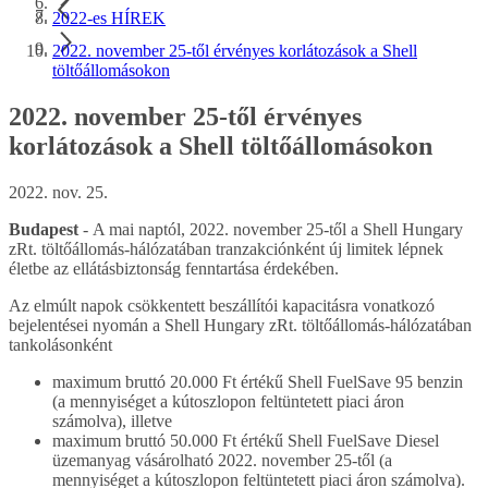
2022-es HÍREK
2022. november 25-től érvényes korlátozások a Shell
töltőállomásokon
2022. november 25-től érvényes
korlátozások a Shell töltőállomásokon
2022. nov. 25.
Budapest
- A mai naptól, 2022. november 25-től a Shell Hungary
zRt. töltőállomás-hálózatában tranzakciónként új limitek lépnek
életbe az ellátásbiztonság fenntartása érdekében.
Az elmúlt napok csökkentett beszállítói kapacitásra vonatkozó
bejelentései nyomán a Shell Hungary zRt. töltőállomás-hálózatában
tankolásonként
maximum bruttó 20.000 Ft értékű Shell FuelSave 95 benzin
(a mennyiséget a kútoszlopon feltüntetett piaci áron
számolva), illetve
maximum bruttó 50.000 Ft értékű Shell FuelSave Diesel
üzemanyag vásárolható 2022. november 25-től (a
mennyiséget a kútoszlopon feltüntetett piaci áron számolva).