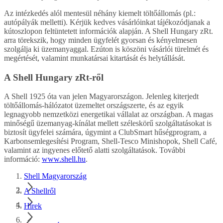
Az intézkedés alól mentesül néhány kiemelt töltőállomás (pl.:
autópályák melletti). Kérjük kedves vásárlóinkat tájékozódjanak a
kútoszlopon feltüntetett információk alapján. A Shell Hungary zRt.
arra törekszik, hogy minden ügyfelét gyorsan és kényelmesen
szolgálja ki üzemanyaggal. Ezúton is köszöni vásárlói türelmét és
megértését, valamint munkatársai kitartását és helytállását.
A Shell Hungary zRt-ről
A Shell 1925 óta van jelen Magyarországon. Jelenleg kiterjedt
töltőállomás-hálózatot üzemeltet országszerte, és az egyik
legnagyobb nemzetközi energetikai vállalat az országban. A magas
minőségű üzemanyag-kínálat mellett széleskörű szolgáltatásokat is
biztosít ügyfelei számára, úgymint a ClubSmart hűségprogram, a
Karbonsemlegesítési Program, Shell-Tesco Minishopok, Shell Café,
valamint az ingyenes előtető alatti szolgáltatások. További
információ:
www.shell.hu
.
Shell Magyarország
A Shellről
Hírek