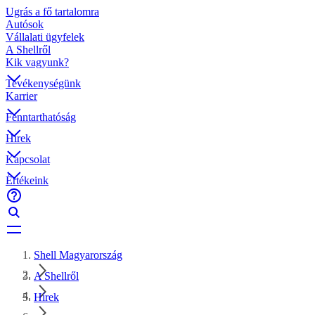
Ugrás a fő tartalomra
Autósok
Vállalati ügyfelek
A Shellről
Kik vagyunk?
Tevékenységünk
Karrier
Fenntarthatóság
Hírek
Kapcsolat
Értékeink
Shell Magyarország
A Shellről
Hírek