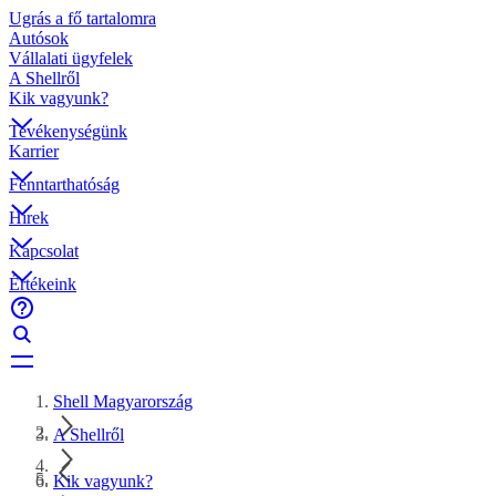
Ugrás a fő tartalomra
Autósok
Vállalati ügyfelek
A Shellről
Kik vagyunk?
Tevékenységünk
Karrier
Fenntarthatóság
Hírek
Kapcsolat
Értékeink
Shell Magyarország
A Shellről
Kik vagyunk?