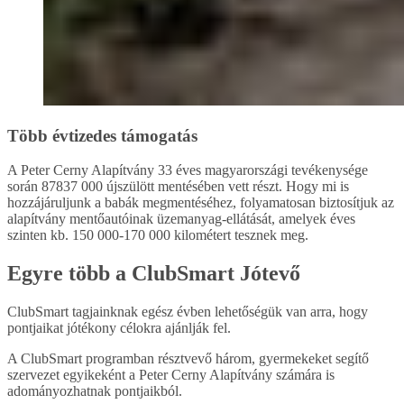
Több évtizedes támogatás
A Peter Cerny Alapítvány 33 éves magyarországi tevékenysége
során 87837 000 újszülött mentésében vett részt. Hogy mi is
hozzájáruljunk a babák megmentéséhez, folyamatosan biztosítjuk az
alapítvány mentőautóinak üzemanyag-ellátását, amelyek éves
szinten kb. 150 000-170 000 kilométert tesznek meg.
Egyre több a ClubSmart Jótevő
ClubSmart tagjainknak egész évben lehetőségük van arra, hogy
pontjaikat jótékony célokra ajánlják fel.
A ClubSmart programban résztvevő három, gyermekeket segítő
szervezet egyikeként a Peter Cerny Alapítvány számára is
adományozhatnak pontjaikból.