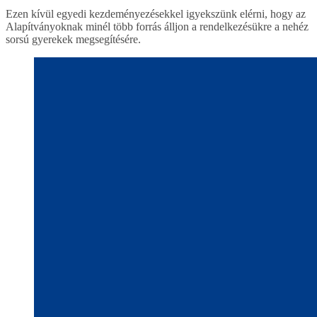
Ezen kívül egyedi kezdeményezésekkel igyekszünk elérni, hogy az
Alapítványoknak minél több forrás álljon a rendelkezésükre a nehéz
sorsú gyerekek megsegítésére.