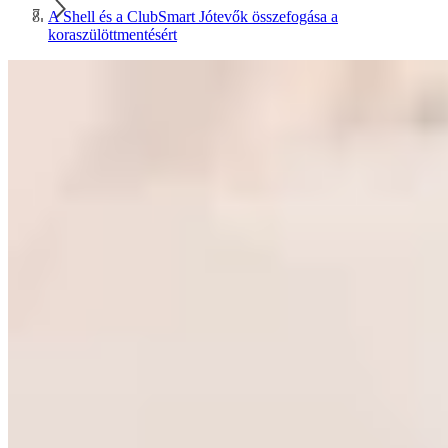
A Shell és a ClubSmart Jótevők összefogása a
koraszülöttmentésért