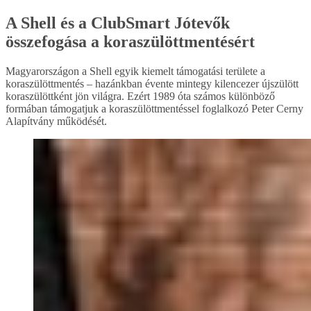
A Shell és a ClubSmart Jótevők
összefogása a koraszülöttmentésért
Magyarországon a Shell egyik kiemelt támogatási területe a
koraszülöttmentés – hazánkban évente mintegy kilencezer újszülött
koraszülöttként jön világra. Ezért 1989 óta számos különböző
formában támogatjuk a koraszülöttmentéssel foglalkozó Peter Cerny
Alapítvány működését.