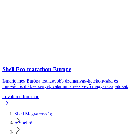
Shell Eco-marathon Europe
Ismerje meg Európa legnagyobb üzemanyag-hatékonysági és
innovációs diákversenyét, valamint a résztvevő magyar csapatokat.
További információ
Shell Magyarország
A Shellről