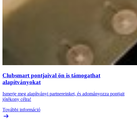
Clubsmart pontjaival ön is támogathat
alapítványokat
Ismerje meg alapítványi partnereinket, és adományozza pontjait
jótékony célra!
További információ