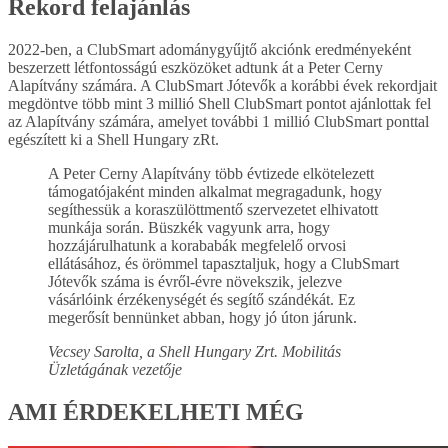
Rekord felajánlás
2022-ben, a ClubSmart adománygyűjtő akciónk eredményeként
beszerzett létfontosságú eszközöket adtunk át a Peter Cerny
Alapítvány számára. A ClubSmart Jótevők a korábbi évek rekordjait
megdöntve több mint 3 millió Shell ClubSmart pontot ajánlottak fel
az Alapítvány számára, amelyet további 1 millió ClubSmart ponttal
egészített ki a Shell Hungary zRt.
A Peter Cerny Alapítvány több évtizede elkötelezett
támogatójaként minden alkalmat megragadunk, hogy
segíthessük a koraszülöttmentő szervezetet elhivatott
munkája során. Büszkék vagyunk arra, hogy
hozzájárulhatunk a korababák megfelelő orvosi
ellátásához, és örömmel tapasztaljuk, hogy a ClubSmart
Jótevők száma is évről-évre növekszik, jelezve
vásárlóink érzékenységét és segítő szándékát. Ez
megerősít bennünket abban, hogy jó úton járunk.
Vecsey Sarolta, a Shell Hungary Zrt. Mobilitás
Üzletágának vezetője
AMI ÉRDEKELHETI MÉG