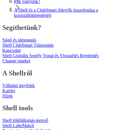
Kik vagyunk?
A Shell és a ClubSmart Jótevők összefogása a
koraszülöttmentésért
Segíthetünk?
Súgó és támogatás
Shell ClubSmart Támogatás
Kapcsolat
Shell Globális Segély Vonal és Visszaélés Bejelentés
Change market
A Shellről
Vállalati ügyfelek
Karrier
Hírek
Shell tools
Shell töltőállomás-kereső
Shell LubeMatch