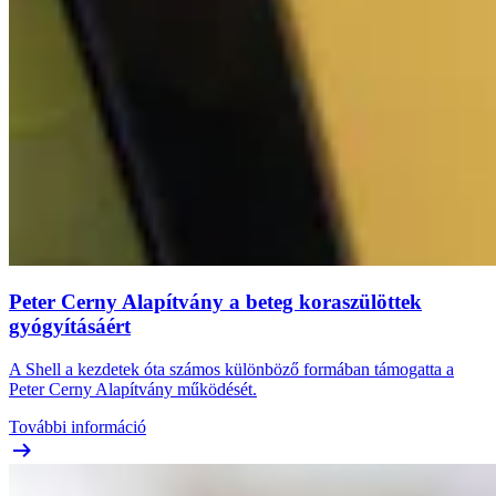
Peter Cerny Alapítvány a beteg koraszülöttek
gyógyításáért
A Shell a kezdetek óta számos különböző formában támogatta a
Peter Cerny Alapítvány működését.
További információ