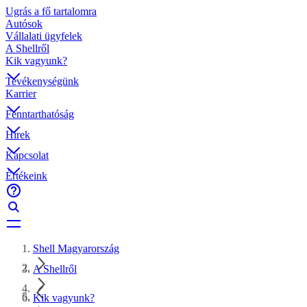
Ugrás a fő tartalomra
Autósok
Vállalati ügyfelek
A Shellről
Kik vagyunk?
Tevékenységünk
Karrier
Fenntarthatóság
Hírek
Kapcsolat
Értékeink
Shell Magyarország
A Shellről
Kik vagyunk?