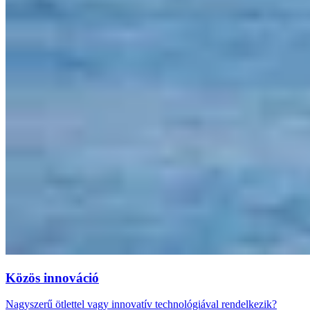
Közös innováció
Nagyszerű ötlettel vagy innovatív technológiával rendelkezik?