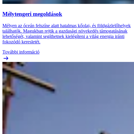
Mélytengeri megoldások
Mélyen az óceán felszíne alatt hatalmas kőolaj- és földgázlelőhelyek
találhatók. Magukban rejtik a gazdasági növekedés támogatásának
lehetőségét, valamint segíthetnek kielégíteni a világ energia iránti
fokozódó keresletét.
További információ