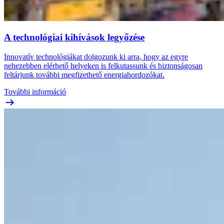
A technológiai kihívások legyőzése
Innovatív technológiákat dolgozunk ki arra, hogy az egyre
nehezebben elérhető helyeken is felkutassunk és biztonságosan
feltárjunk további megfizethető energiahordozókat.
További információ