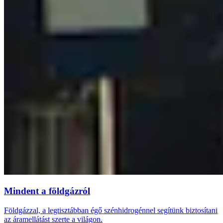
Mindent a földgázról
Földgázzal, a legtisztábban égő szénhidrogénnel segítünk biztosítani
az áramellátást szerte a világon.