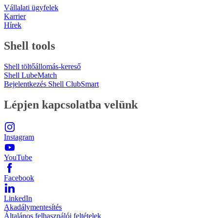
Vállalati ügyfelek
Karrier
Hírek
Shell tools
Shell töltőállomás-kereső
Shell LubeMatch
Bejelentkezés Shell ClubSmart
Lépjen kapcsolatba velünk
Instagram
YouTube
Facebook
LinkedIn
Akadálymentesítés
Általános felhasználói feltételek