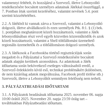
valamennyi feltételt, és hozzájárul a Szervező, illetve Lebonyolító
rendelkezésére bocsátott személyes adatainak Játékkal összefüggő, a
7. Pontban írtak szerinti kezeléséhez, valamint nevének 5.4. pont
szerinti közzétételéhez.
2.2. A Játékból ki vannak zárva a Szervező, valamint a Lebonyolító
dolgozói, illetve alvállalkozói és ezen személyek Ptk. 8:1. § (1) bek.
1. pontjában meghatározott közeli hozzátartozói, valamint a Játék
lebonyolításában részt vevő egyéb közvetlen közreműködők és azok
közeli hozzátartozói, valamint a Shell töltőállomást üzemeltető
regionális üzemeltetők és a töltőállomáson dolgozó személyek.
2.3. A Játékosok a Facebookba történő regisztrációjuk során
megadott és a Pályázattal a Szervező rendelkezésére bocsátott
adataik alapján kerülnek azonosításra. Az adatoknak a Játék
időtartama során bekövetkező esetleges változásaiból eredő, a
Szervező érdekkörén kívül eső, technikai problémákért (különösen,
de nem kizárólag adatok megváltozása, Facebook profil törlése stb.)
Szervezőt, illetve a Lebonyolítót semmilyen felelősség nem terheli.
3. PÁLYÁZATBEADÁSI IDŐTARTAM
3.1. A Pályázatok beadásának időtartama 2025. november 06. napja
10:00 órától 2025. November 20. napja 23:59 óráig tart –
továbbiakban Pályázatbeadási időtartam.