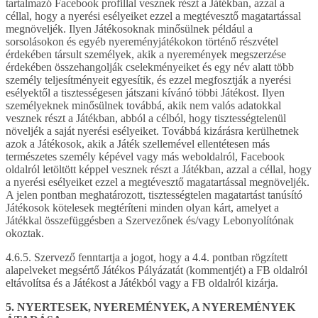
tartalmazó Facebook profillal vesznek részt a Játékban, azzal a
céllal, hogy a nyerési esélyeiket ezzel a megtévesztő magatartással
megnöveljék. Ilyen Játékosoknak minősülnek például a
sorsolásokon és egyéb nyereményjátékokon történő részvétel
érdekében társult személyek, akik a nyeremények megszerzése
érdekében összehangolják cselekményeiket és egy név alatt több
személy teljesítményeit egyesítik, és ezzel megfosztják a nyerési
esélyektől a tisztességesen játszani kívánó többi Játékost. Ilyen
személyeknek minősülnek továbbá, akik nem valós adatokkal
vesznek részt a Játékban, abból a célból, hogy tisztességtelenül
növeljék a saját nyerési esélyeiket. Továbbá kizárásra kerülhetnek
azok a Játékosok, akik a Játék szellemével ellentétesen más
természetes személy képével vagy más weboldalról, Facebook
oldalról letöltött képpel vesznek részt a Játékban, azzal a céllal, hogy
a nyerési esélyeiket ezzel a megtévesztő magatartással megnöveljék.
A jelen pontban meghatározott, tisztességtelen magatartást tanúsító
Játékosok kötelesek megtéríteni minden olyan kárt, amelyet a
Játékkal összefüggésben a Szervezőnek és/vagy Lebonyolítónak
okoztak.
4.6.5. Szervező fenntartja a jogot, hogy a 4.4. pontban rögzített
alapelveket megsértő Játékos Pályázatát (kommentjét) a FB oldalról
eltávolítsa és a Játékost a Játékból vagy a FB oldalról kizárja.
5. NYERTESEK, NYEREMÉNYEK, A NYEREMÉNYEK