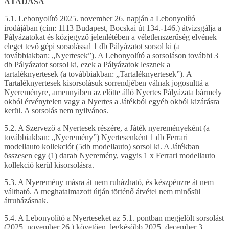
ÁTADÁSA
5.1. Lebonyolító 2025. november 26. napján a Lebonyolító
irodájában (cím: 1113 Budapest, Bocskai út 134.-146.) átvizsgálja a
Pályázatokat és közjegyző jelenlétében a véletlenszerűség elvének
eleget tevő gépi sorsolással 1 db Pályázatot sorsol ki (a
továbbiakban: „Nyertesek”). A Lebonyolító a sorsoláson további 3
db Pályázatot sorsol ki, ezek a Pályázatok lesznek a
tartaléknyertesek (a továbbiakban: „Tartaléknyertesek”). A
Tartaléknyertesek kisorsolásuk sorrendjében válnak jogosulttá a
Nyereményre, amennyiben az előtte álló Nyertes Pályázata bármely
okból érvénytelen vagy a Nyertes a Játékból egyéb okból kizárásra
kerül. A sorsolás nem nyilvános.
5.2. A Szervező a Nyertesek részére, a Játék nyereményeként (a
továbbiakban: „Nyeremény”) Nyertesenként 1 db Ferrari
modellauto kollekciót (5db modellauto) sorsol ki. A Játékban
összesen egy (1) darab Nyeremény, vagyis 1 x Ferrari modellauto
kollekció kerül kisorsolásra.
5.3. A Nyeremény másra át nem ruházható, és készpénzre át nem
váltható. A meghatalmazott útján történő átvétel nem minősül
átruházásnak.
5.4. A Lebonyolító a Nyerteseket az 5.1. pontban megjelölt sorsolást
(2025. november 26.) követően, legkésőbb 2025. december 3.