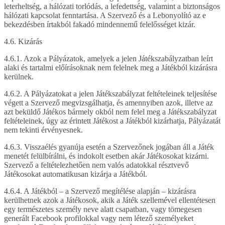
leterheltség, a hálózati torlódás, a lefedettség, valamint a biztonságos
hálózati kapcsolat fenntartása. A Szervező és a Lebonyolító az e
bekezdésben írtakból fakadó mindennemű felelősséget kizár.
4.6. Kizárás
4.6.1. Azok a Pályázatok, amelyek a jelen Játékszabályzatban leírt
alaki és tartalmi előírásoknak nem felelnek meg a Játékból kizárásra
kerülnek.
4.6.2. A Pályázatokat a jelen Játékszabályzat feltételeinek teljesítése
végett a Szervező megvizsgálhatja, és amennyiben azok, illetve az
azt beküldő Játékos bármely okból nem felel meg a Játékszabályzat
feltételeinek, úgy az érintett Játékost a Játékból kizárhatja, Pályázatát
nem tekinti érvényesnek.
4.6.3. Visszaélés gyanúja esetén a Szervezőnek jogában áll a Játék
menetét felülbírálni, és indokolt esetben akár Játékosokat kizárni.
Szervező a feltételezhetően nem valós adatokkal résztvevő
Játékosokat automatikusan kizárja a Játékból.
4.6.4. A Játékból – a Szervező megítélése alapján – kizárásra
kerülhetnek azok a Játékosok, akik a Játék szellemével ellentétesen
egy természetes személy neve alatt csapatban, vagy tömegesen
generált Facebook profilokkal vagy nem létező személyeket