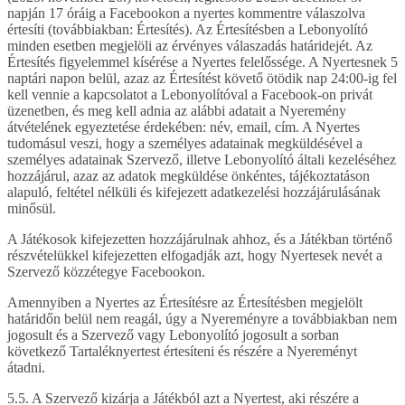
napján 17 óráig a Facebookon a nyertes kommentre válaszolva
értesíti (továbbiakban: Értesítés). Az Értesítésben a Lebonyolító
minden esetben megjelöli az érvényes válaszadás határidejét. Az
Értesítés figyelemmel kísérése a Nyertes felelőssége. A Nyertesnek 5
naptári napon belül, azaz az Értesítést követő ötödik nap 24:00-ig fel
kell vennie a kapcsolatot a Lebonyolítóval a Facebook-on privát
üzenetben, és meg kell adnia az alábbi adatait a Nyeremény
átvételének egyeztetése érdekében: név, email, cím. A Nyertes
tudomásul veszi, hogy a személyes adatainak megküldésével a
személyes adatainak Szervező, illetve Lebonyolító általi kezeléséhez
hozzájárul, azaz az adatok megküldése önkéntes, tájékoztatáson
alapuló, feltétel nélküli és kifejezett adatkezelési hozzájárulásának
minősül.
A Játékosok kifejezetten hozzájárulnak ahhoz, és a Játékban történő
részvételükkel kifejezetten elfogadják azt, hogy Nyertesek nevét a
Szervező közzétegye Facebookon.
Amennyiben a Nyertes az Értesítésre az Értesítésben megjelölt
határidőn belül nem reagál, úgy a Nyereményre a továbbiakban nem
jogosult és a Szervező vagy Lebonyolító jogosult a sorban
következő Tartaléknyertest értesíteni és részére a Nyereményt
átadni.
5.5. A Szervező kizárja a Játékból azt a Nyertest, aki részére a