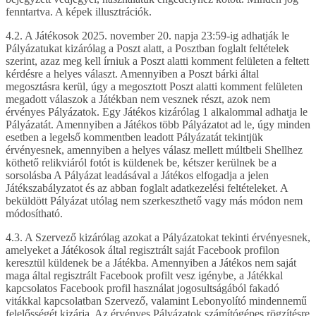
fenntartva. A képek illusztrációk.
4.2. A Játékosok 2025. november 20. napja 23:59-ig adhatják le
Pályázatukat kizárólag a Poszt alatt, a Posztban foglalt feltételek
szerint, azaz meg kell írniuk a Poszt alatti komment felületen a feltett
kérdésre a helyes választ. Amennyiben a Poszt bárki által
megosztásra kerül, úgy a megosztott Poszt alatti komment felületen
megadott válaszok a Játékban nem vesznek részt, azok nem
érvényes Pályázatok. Egy Játékos kizárólag 1 alkalommal adhatja le
Pályázatát. Amennyiben a Játékos több Pályázatot ad le, úgy minden
esetben a legelső kommentben leadott Pályázatát tekintjük
érvényesnek, amennyiben a helyes válasz mellett múltbeli Shellhez
köthető relikviáról fotót is küldenek be, kétszer kerülnek be a
sorsolásba A Pályázat leadásával a Játékos elfogadja a jelen
Játékszabályzatot és az abban foglalt adatkezelési feltételeket. A
beküldött Pályázat utólag nem szerkeszthető vagy más módon nem
módosítható.
4.3. A Szervező kizárólag azokat a Pályázatokat tekinti érvényesnek,
amelyeket a Játékosok által regisztrált saját Facebook profilon
keresztül küldenek be a Játékba. Amennyiben a Játékos nem saját
maga által regisztrált Facebook profilt vesz igénybe, a Játékkal
kapcsolatos Facebook profil használat jogosultságából fakadó
vitákkal kapcsolatban Szervező, valamint Lebonyolító mindennemű
felelősségét kizárja. Az érvényes Pályázatok számítógépes rögzítésre