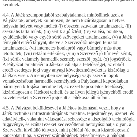
kerülnek.
4.4. A Játék szempontjából szabálytalannak minősülnek azok a
Pályázatok, amelyek különösen, de nem kizárólagosan a helyes
helyszín helyett vagy mellett (i) obszcén szavakat tartalmaznak, (ii)
szexuális tartalmúak, (iii) sértik a jó ízlést, (iv) vallási, politikai,
gyűlöletkeltő vagy egyéb sértő szövegeket tartalmaznak, (v) a Játék
témájától eltérő tárgyat, illetve a Szervezőtől idegen feliratot
tartalmaznak, (vi) internetes honlapról vagy bármely más úton
letöltöttek, (vii) reklám értékűek, (viii) a Szervező jó hírnevét sértik,
(ix) sértik valamely harmadik személy szerzői jogát, (x) jogsértőek.
A Pályázat tartalmáért a Játékos vállalja a felelősséget, az ebből
eredő esetleges jogi vagy anyagi következményeket is kizárólag a
Játékos viseli. Amennyiben személyiségi vagy szerzői jogok
vonatkozásában harmadik személynek a Pályázattal kapcsolatban
bármilyen kifogása merülne fel, az ezzel kapcsolatos felelősség
kizárólagosan a Játékost terheli, és az ilyen jellegű igényekből eredő
követeléseket a Szervező jogosult a Játékosra áthárítani.
4.5. A Pályázat beküldésével a Játékos tudomásul veszi, hogy a
Játék technikai infrastruktúrájának tartalma, teljesítménye, üzenet- és
adatátviteli-, valamint válaszadási sebessége a kiszolgáló technológia
függvénye, és ezáltal ezeket kedvezőtlenül befolyásolhatja olyan, a
Szervezőn kívülálló tényező, mint például (de nem kizárólagosan)
kapcsolati hiba, a szerver számítógépek teljesítménye, a hálózati