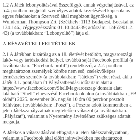
1.2 A Játék lebonyolításával összefüggő, annak végrehajtásával, az
5.4. pontban megjelölt személyes adatok kezelésével kapcsolatos
egyes feladatokat a Szervező által megbízott ügynökség, a
Wunderman Thompson Zrt. (Székhely: 1113 Budapest, Bocskai út
134-146.; cégjegyzékszám: 01-10-044339; adószám: 12465901-2-
43) (a továbbiakban: ”Lebonyolító”) látja el.
2. RÉSZVÉTELI FELTÉTELEK
2.1 A Játékban kizárólag az a 18. életévét betöltött, magyarországi
lakó- vagy tartózkodási hellyel, továbbá saját Facebook profillal (a
továbbiakban: ”Facebook profil”) rendelkező, a 2.2. pontban
meghatározott személyek körébe nem eső, cselekvőképes
természetes személy (a továbbiakban: ”Játékos”) vehet részt, aki a
Játék 3.1. pontjában írt Pályázatbeadási időtartam alatt a
https://www.facebook.com/ShellMagyarorszag/ domain alatt
található ”Shell” elnevezésű Facebook oldalon (a továbbiakban „FB
oldal”) 2025. november 06. napján 10 óra 00 perckor posztolt
felhívásra (továbbiakban: „Poszt”), a Posztra adott kommentben a
jelen Játékszabályzatnak megfelelően válaszol (a továbbiakban:
„Pályázat”), valamint a Nyeremény átvételéhez szükséges adatait
megadja.
A Játékos a válaszadásával elfogadja a jelen Játékszabályzatban,
valamint a Facebook által előírt irányelvekben meghatározott