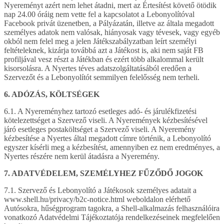
Nyereményt azért nem lehet átadni, mert az Értesítést követő ötödik
nap 24.00 óráig nem vette fel a kapcsolatot a Lebonyolítóval
Facebook privát üzenetben, a Pályázatán, illetve az általa megadott
személyes adatok nem valósak, hiányosak vagy tévesek, vagy egyéb
okból nem felel meg a jelen Játékszabályzatban leírt személyi
feltételeknek, kizárja továbbá azt a Játékost is, aki nem saját FB
profiljával vesz részt a Játékban és ezért több alkalommal került
kisorsolásra. A Nyertes téves adatszolgáltatásából eredően a
Szervezőt és a Lebonyolítót semmilyen felelősség nem terheli.
6. ADÓZÁS, KÖLTSÉGEK
6.1. A Nyereményhez tartozó esetleges adó- és járulékfizetési
kötelezettséget a Szervező viseli. A Nyeremények kézbesítésével
járó esetleges postaköltséget a Szervező viseli. A Nyeremény
kézbesítése a Nyertes által megadott címre történik, a Lebonyolító
egyszer kísérli meg a kézbesítést, amennyiben ez nem eredményes, a
Nyertes részére nem kerül átadásra a Nyeremény.
7. ADATVÉDELEM, SZEMÉLYHEZ FŰZŐDŐ JOGOK
7.1. Szervező és Lebonyolító a Játékosok személyes adatait a
www.shell.hu/privacy/b2c-notice.html weboldalon elérhető
Autósokra, hűségprogram tagokra, a Shell-alkalmazás felhasználóira
vonatkozó Adatvédelmi Tájékoztatója rendelkezéseinek megfelelően