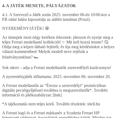
4. A JÁTÉK MENETE, PÁLYÁZATOK
4.1. A Szervező a Játék során 2025. november 06-én 10:00-kor a
FB oldal falára kiposztolja az alábbi tartalmat (Poszt).
NYEREMÉNYJÁTÉK! 🤩
Az ünnepek most négy keréken érkeznek: játsszon és nyerje meg a
teljes Ferrari modellautó kollekciót! ✨ Mit kell hozzá tennie? 🤔
Oldja meg a képen látható fejtörőt, és írja meg kérdésünkre a helyes
választ kommentben! Melyik modell neve rejtőzik a
feladványunkban? 🏎️
Sok sikert – adja a Ferrari modellautók szenvedélyét karácsonyra!
A nyereményjáték időtartama: 2025. november 06- november 20.
A Ferrari modellautók az “Érezze a szenvedélyt” promócióban
digitális pecsétgyűjtéssel továbbra is megszerezhetők*. További
információ és játékszabályzat: [link]
*A tájékoztatás nem teljes körű. További részletek: shell.hu
A Ferrari logó és a Ferrari márkanév a Scuderia Ferrari HP
bejegyzett védjegyei, használatuk engedélyhez kötött. Minden jog