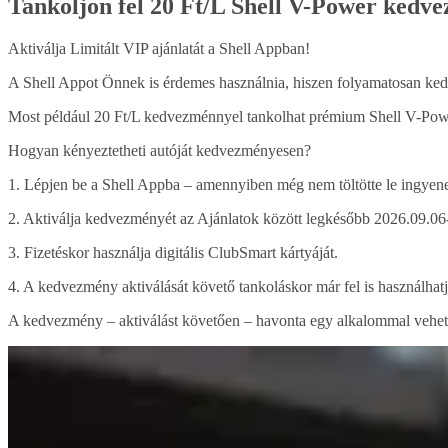
Tankoljon fel 20 Ft/L Shell V-Power kedve
Aktiválja Limitált VIP ajánlatát a Shell Appban!
A Shell Appot Önnek is érdemes használnia, hiszen folyamatosan ked
Most például 20 Ft/L kedvezménnyel tankolhat prémium Shell V-Pow
Hogyan kényeztetheti autóját kedvezményesen?
1. Lépjen be a Shell Appba – amennyiben még nem töltötte le ingyenes
2. Aktiválja kedvezményét az Ajánlatok között legkésőbb 2026.09.06-
3. Fizetéskor használja digitális ClubSmart kártyáját.
4. A kedvezmény aktiválását követő tankoláskor már fel is használh
A kedvezmény – aktiválást követően – havonta egy alkalommal vehető i