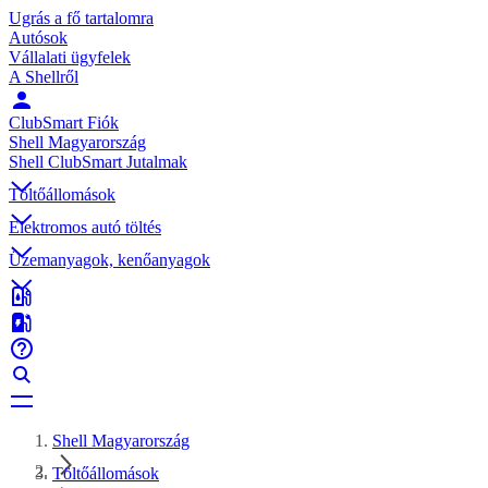
Ugrás a fő tartalomra
Autósok
Vállalati ügyfelek
A Shellről
ClubSmart Fiók
Shell Magyarország
Shell ClubSmart Jutalmak
Töltőállomások
Elektromos autó töltés
Üzemanyagok, kenőanyagok
Shell Magyarország
Töltőállomások