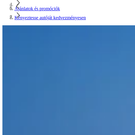
Ajánlatok és promóciók
Kényeztesse autóját kedvezményesen