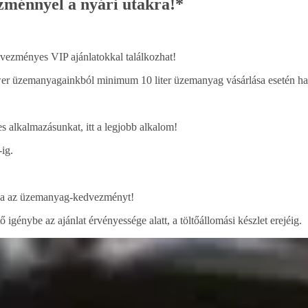
zménnyel a nyári utakra!*
vezményes VIP ajánlatokkal találkozhat!
er üzemanyagainkból minimum 10 liter üzemanyag vásárlása esetén hav
 alkalmazásunkat, itt a legjobb alkalom!
ig.
atja az üzemanyag-kedvezményt!
génybe az ajánlat érvényessége alatt, a töltőállomási készlet erejéig.