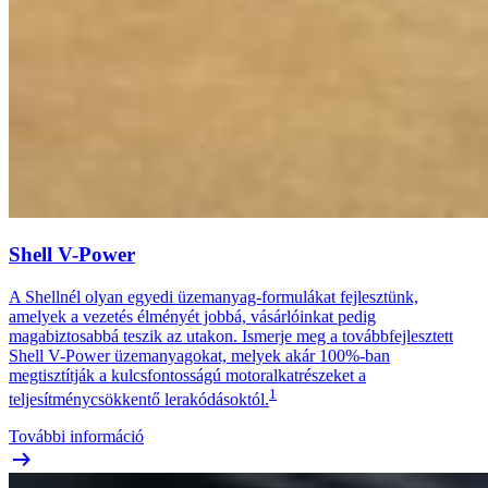
Shell V-Power
A Shellnél olyan egyedi üzemanyag-formulákat fejlesztünk,
amelyek a vezetés élményét jobbá, vásárlóinkat pedig
magabiztosabbá teszik az utakon. Ismerje meg a továbbfejlesztett
Shell V-Power üzemanyagokat, melyek akár 100%-ban
megtisztítják a kulcsfontosságú motoralkatrészeket a
1
teljesítménycsökkentő lerakódásoktól.
További információ