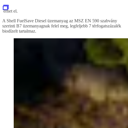
érhet el.
A Shell FuelSave Diesel üzemanyag az MSZ EN 590 szabvány
szerinti B7 üzemanyagnak felel meg, legfeljebb 7 térfogatszázalék
biodízelt tartalmaz.