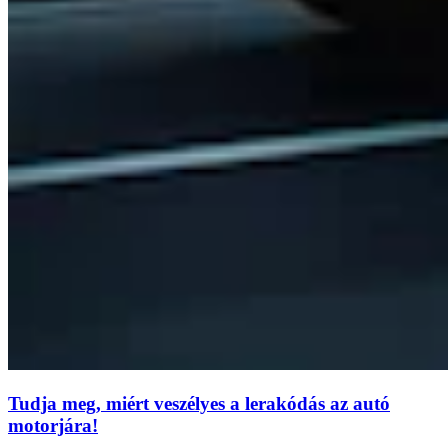
Tudja meg, miért veszélyes a lerakódás az autó
motorjára!