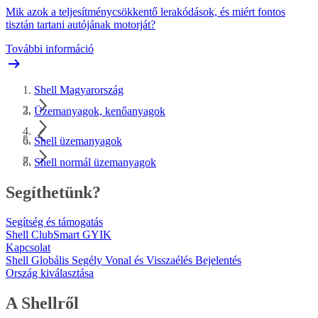
Mik azok a teljesítménycsökkentő lerakódások, és miért fontos
tisztán tartani autójának motorját?
További információ
Shell Magyarország
Üzemanyagok, kenőanyagok
Shell üzemanyagok
Shell normál üzemanyagok
Segíthetünk?
Segítség és támogatás
Shell ClubSmart GYIK
Kapcsolat
Shell Globális Segély Vonal és Visszaélés Bejelentés
Ország kiválasztása
A Shellről