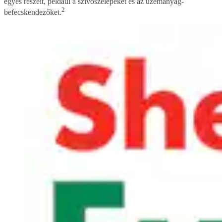
egyes részeit, például a szívószelepeket és az üzemanyag-
2
befecskendezőket.