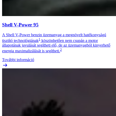
Shell V-Power 95
A Shell V-Power benzin üzemanyag a megnövelt hatékonyságú
1
tisztító technológiának
köszönhetően nem csupán a motor
állapotának javulását segítheti elő, de az üzemanyagból kinyerhető
2
energia maximalizálását is segítheti.
További információ