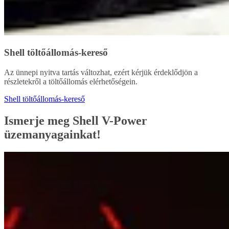
Shell töltőállomás-kereső
Az ünnepi nyitva tartás változhat, ezért kérjük érdeklődjön a
részletekről a töltőállomás elérhetőségein.
Shell töltőállomás-kereső
Ismerje meg Shell V-Power
üzemanyagainkat!