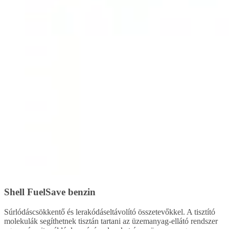
Shell FuelSave benzin
Súrlódáscsökkentő és lerakódáseltávolító összetevőkkel. A tisztító
molekulák segíthetnek tisztán tartani az üzemanyag-ellátó rendszer