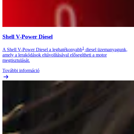
Shell V-Power Diesel
1
A Shell V-Power Diesel a leghatékonyabb
diesel üzemanyagunk,
amely a lerakódások eltávolításával elősegítheti a motor
megtisztulását.
További információ