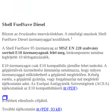
Shell FuelSave Diesel
Bízzon az évszázados innovációnkban. A minőségi utazások Shell
1
FuelSave Diesel üzemanyaggal kezdődnek.
A Shell FuelSave 95 üzemanyag az
MSZ EN 228 szabvány
szerinti E10 üzemanyagnak felel meg,
biokomponens tartalma
legfeljebb 10 térfogatszázalék.
E10 üzemanyagot csak E10 kompatibilis járműbe lehet tankolni. A
gépjárművek üzemeltetési útmutatója tartalmazza, hogy milyen
üzemanyaggal működtethető a gépjármű megfelelően. Kétség
esetén, a gépjármű gyártója, vagy forgalmazója tud megfelelő
tájékoztatást adni. Az Európai Autógyártók Szövetségének (ACEA)
tájékoztatását az E10 kompatibilitásról
itt (PDF)
is elérheti ellenőrzés céljából.
További tájékoztatást
itt (PDF, 93 kB)