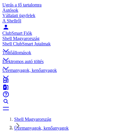
Ugrás a fő tartalomra
Autósok
Vállalati ügyfelek
A Shellről
ClubSmart Fiók
Shell Magyarország
Shell ClubSmart Jutalmak
Töltőállomások
Elektromos autó töltés
Üzemanyagok, kenőanyagok
Shell Magyarország
Üzemanyagok, kenőanyagok