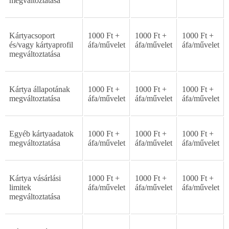
megváltoztatása
Kártyacsoport
1000
Ft
+
1000
Ft
+
1000
Ft
+
és/vagy
kártyaprofil
áfa/m
ű
velet
áfa/m
ű
velet
áfa/m
ű
velet
megváltoztatása
Kártya
állapotának
1000
Ft
+
1000
Ft
+
1000
Ft
+
megváltoztatása
áfa/m
ű
velet
áfa/m
ű
velet
áfa/m
ű
velet
Egyéb
kártyaadatok
1000
Ft
+
1000
Ft
+
1000
Ft
+
megváltoztatása
áfa/m
ű
velet
áfa/m
ű
velet
áfa/m
ű
velet
Kártya
vásárlási
1000
Ft
+
1000
Ft
+
1000
Ft
+
limitek
áfa/m
ű
velet
áfa/m
ű
velet
áfa/m
ű
velet
megváltoztatása