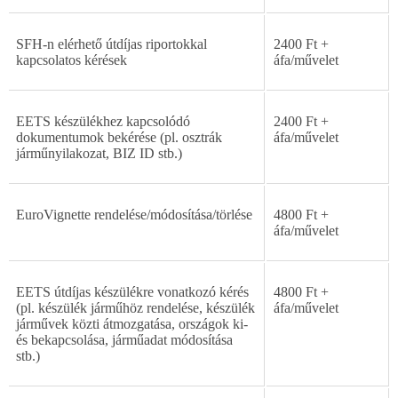
SFH-n
elérhet
ő
útdíjas
riportokkal
2400
Ft
+
kapcsolatos
kérések
áfa/m
ű
velet
EETS készülékhez kapcsolódó
2400
Ft
+
dokumentumok bekérése
(pl.
osztrák
áfa/m
ű
velet
járm
ű
nyilakozat,
BIZ
ID
stb.)
EuroVignette
rendelése/módosítása/törlése
4800
Ft
+
áfa/m
ű
velet
EETS
útdíjas
készülékre
vonatkozó
kérés
4800
Ft
+
(pl.
készülék
járm
ű
h
ö
z
rendelése,
készülék
áfa/m
ű
velet
járm
ű
vek
közti
átmozgatása,
országok
ki-
és
bekapcsolása,
járm
ű
adat
módosítása
stb.)