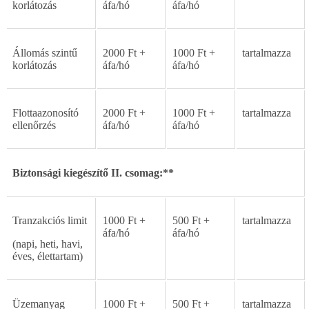
korlátozás
áfa/hó
áfa/hó
Állomás
szint
ű
2000
Ft
+
1000
Ft
+
tartalmazza
korlátozás
áfa/hó
áfa/hó
Flottaazonosító
2000
Ft
+
1000
Ft
+
tartalmazza
ellen
ő
rz
é
s
áfa/hó
áfa/hó
Biztonsági
kiegészít
ő
II.
csomag:**
Tranzakciós
limit
1000
Ft
+
500
Ft
+
tartalmazza
áfa/hó
áfa/hó
(napi,
heti,
havi,
éves,
élettartam)
Üzemanyag
1000
Ft
+
500
Ft
+
tartalmazza