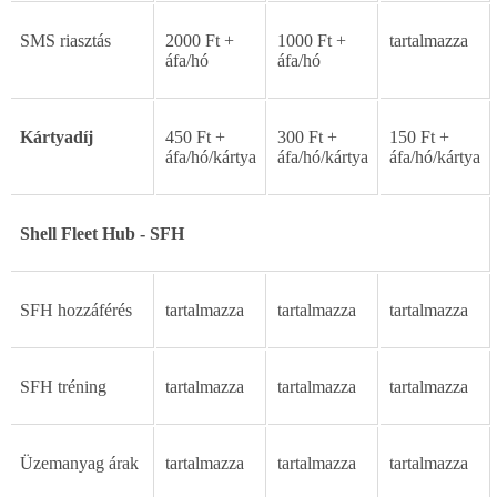
SMS
riasztás
2000
Ft
+
1000
Ft
+
tartalmazza
áfa/hó
áfa/hó
Kártyadíj
450
Ft
+
300
Ft
+
150
Ft
+
áfa/hó/kártya
áfa/hó/kártya
áfa/hó/kártya
Shell
Fleet
Hub
-
SFH
SFH
hozzáférés
tartalmazza
tartalmazza
tartalmazza
SFH
tréning
tartalmazza
tartalmazza
tartalmazza
Üzemanyag
árak
tartalmazza
tartalmazza
tartalmazza