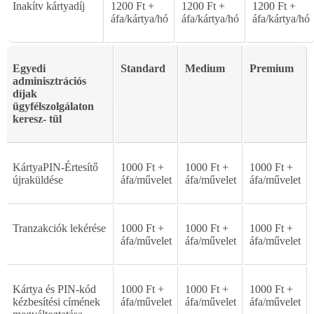
Inakítv kártyadíj
1200 Ft +
1200 Ft +
1200 Ft +
áfa/kártya/hó
áfa/kártya/hó
áfa/kártya/hó
Egyedi
Standard
Medium
Premium
adminisztrációs
díjak
ügyfélszolgálaton
keresz-
tül
Kártya
PIN-Értesít
ő
1000
Ft
+
1000
Ft
+
1000
Ft
+
ú
jrak
ü
ld
é
se
áfa/m
ű
velet
áfa/m
ű
velet
áfa/m
ű
velet
Tranzakciók
lekérése
1000
Ft
+
1000
Ft
+
1000
Ft
+
áfa/m
ű
velet
áfa/m
ű
velet
áfa/m
ű
velet
Kártya
és
PIN-kód
1000
Ft
+
1000
Ft
+
1000
Ft
+
kézbesítési
címének
áfa/m
ű
velet
áfa/m
ű
velet
áfa/m
ű
velet