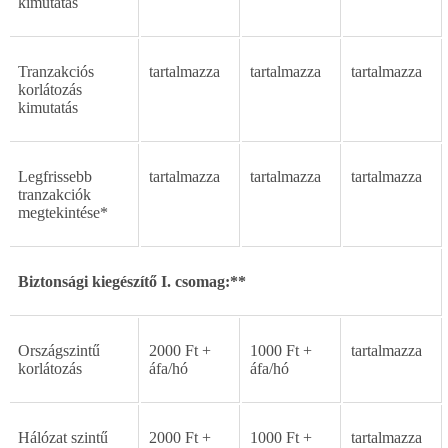
kimutatás
Tranzakciós
tartalmazza
tartalmazza
tartalmazza
korlátozás
kimutatás
Legfrissebb
tartalmazza
tartalmazza
tartalmazza
tranzakciók
megtekintése*
Biztonsági kiegészít
ő
I.
csomag:**
Országszint
ű
2000
Ft
+
1000
Ft
+
tartalmazza
korlátozás
áfa/hó
áfa/hó
Hálózat
szint
ű
2000
Ft
+
1000
Ft
+
tartalmazza