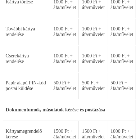
Kártya
törlése
1000
Ft
+
1000
Ft
+
1000
Ft
+
áfa/m
ű
velet
áfa/m
ű
velet
áfa/m
ű
velet
További
kártya
1000
Ft
+
1000
Ft
+
1000
Ft
+
rendelése
áfa/m
ű
velet
áfa/m
ű
velet
áfa/m
ű
velet
Cserekártya
1000
Ft
+
1000
Ft
+
1000
Ft
+
rendelése
áfa/m
ű
velet
áfa/m
ű
velet
áfa/m
ű
velet
Papír
alapú
PIN-kód
500
Ft
+
500
Ft
+
500
Ft
+
postai
küldése
áfa/m
ű
velet
áfa/m
ű
velet
áfa/m
ű
velet
Dokumentumok, másolatok kérése és postázása
Kártyamegrendel
ő
1500
Ft
+
1500
Ft
+
1000
Ft
+
kérése
áfa/m
ű
velet
áfa/m
ű
velet
áfa/m
ű
velet