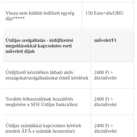
Vissza nem küldött fedélzeti egység
150 Euro+áfa/OBU
díja*****
Útdíjas szolgáltatás - útdíjfizetési
m
ű
velet/Ft
megoldásokkal
kapcsolatos eseti
m
ű
veleti d
í
jak
Útdíjfizet
ő
készüléken
látható
aktív
2400
Ft
+
országokat/szolgáltatásokat
érint
ő
kérdések
áfa/m
ű
velet
További
felhasználónak
hozzáférés
2400
Ft
+
megkérése
a
SFH
Útdíjas
funkcióhoz
áfa/m
ű
velet
Útdíjas
számlákkal
kapcsolatos
kérések
2400
Ft
+
(eredeti
ÁFÁ-s
számlák
beszerzése)
áfa/m
ű
velet