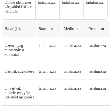
Online ideiglenes
tartalmazza
tartalmazza
tartalmazza
kártyablokkolás és
-feloldás
Havidíjak
Standard
Medium
Premium
Üzemanyag-
tartalmazza
tartalmazza
tartalmazza
felhasználási
kimutatás
Kártyák
áttekintése
tartalmazza
tartalmazza
tartalmazza
Új
kártyák
tartalmazza
tartalmazza
tartalmazza
rendelése/egyéni
PIN-kód
megadása