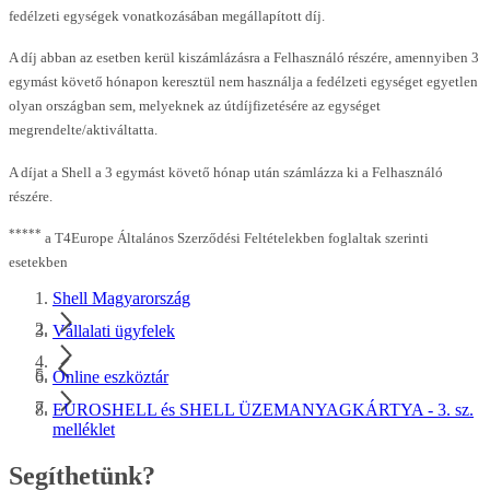
fedélzeti egységek vonatkozásában megállapított díj.
A díj abban az esetben kerül kiszámlázásra a Felhasználó részére, amennyiben 3
egymást követő hónapon keresztül nem használja a fedélzeti egységet egyetlen
olyan országban sem, melyeknek az útdíjfizetésére az egységet
megrendelte/aktiváltatta.
A díjat a Shell a 3 egymást követő hónap után számlázza ki a Felhasználó
részére.
*****
a T4Europe Általános Szerződési Feltételekben foglaltak szerinti
esetekben
Shell Magyarország
Vállalati ügyfelek
Online eszköztár
EUROSHELL és SHELL ÜZEMANYAGKÁRTYA - 3. sz.
melléklet
Segíthetünk?