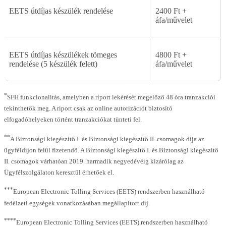
EETS
útdíjas
készülék
rendelése
2400
Ft
+
áfa/m
ű
velet
EETS
útdíjas
készülékek
tömeges
4800
Ft
+
rendelése
(5
készülék
felett)
áfa/m
ű
velet
*
SFH funkcionalitás, amelyben a riport lekérését megelőző 48 óra tranzakciói
tekinthetők meg. A riport csak az online autorizációt biztosító
elfogadóhelyeken történt tranzakciókat tünteti fel.
**
A Biztonsági kiegészítő I. és Biztonsági kiegészítő II. csomagok díja az
ügyféldíjon felül fizetendő. A Biztonsági kiegészítő I. és Biztonsági kiegészítő
II. csomagok várhatóan 2019. harmadik negyedévéig kizárólag az
Ügyfélszolgálaton keresztül érhetőek el.
***
European Electronic Tolling Services (EETS) rendszerben használható
fedélzeti egységek vonatkozásában megállapított díj.
****
European Electronic Tolling Services (EETS) rendszerben használható