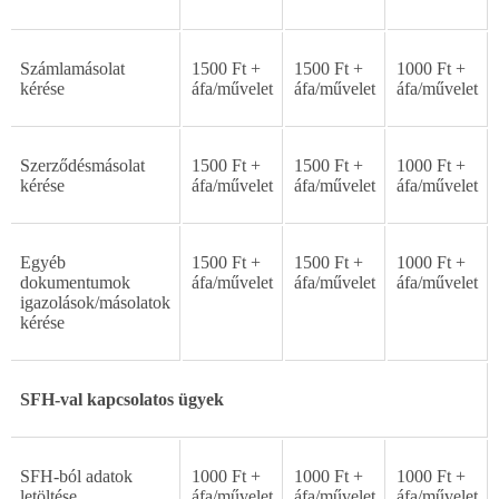
Számlamásolat
1500
Ft
+
1500
Ft
+
1000
Ft
+
kérése
áfa/m
ű
velet
áfa/m
ű
velet
áfa/m
ű
velet
Szerz
ő
d
é
sm
á
solat
1500
Ft
+
1500
Ft
+
1000
Ft
+
kérése
áfa/m
ű
velet
áfa/m
ű
velet
áfa/m
ű
velet
Egyéb
1500
Ft
+
1500
Ft
+
1000
Ft
+
dokumentumok
áfa/m
ű
velet
áfa/m
ű
velet
áfa/m
ű
velet
igazolások/másolatok
kérése
SFH-val
kapcsolatos
ügyek
SFH-ból
adatok
1000
Ft
+
1000
Ft
+
1000
Ft
+
letöltése
áfa/m
ű
velet
áfa/m
ű
velet
áfa/m
ű
velet