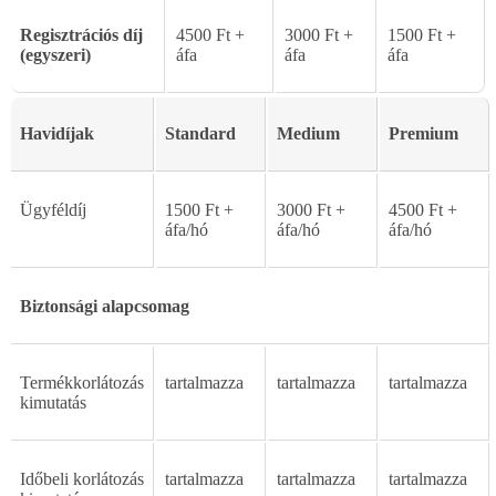
Regisztrációs
díj
4500
Ft
+
3000
Ft
+
1500
Ft
+
(egyszeri)
áfa
áfa
áfa
Havidíjak
Standard
Medium
Premium
Ügyféldíj
1500
Ft
+
3000
Ft
+
4500
Ft
+
áfa/hó
áfa/hó
áfa/hó
Biztonsági
alapcsomag
Termékkorlátozás
tartalmazza
tartalmazza
tartalmazza
kimutatás
Id
ő
beli
korlátozás
tartalmazza
tartalmazza
tartalmazza