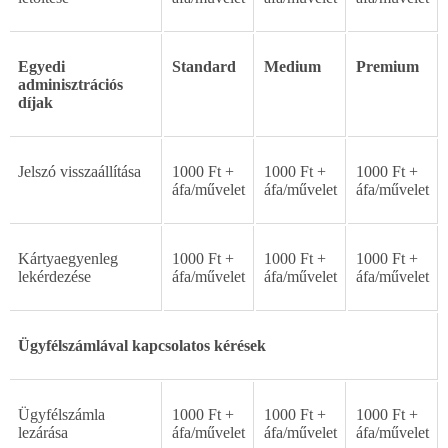
Egyedi
Standard
Medium
Premium
adminisztrációs
díjak
Jelszó
visszaállítása
1000
Ft
+
1000
Ft
+
1000
Ft
+
áfa/m
ű
velet
áfa/m
ű
velet
áfa/m
ű
velet
Kártyaegyenleg
1000
Ft
+
1000
Ft
+
1000
Ft
+
lekérdezése
áfa/m
ű
velet
áfa/m
ű
velet
áfa/m
ű
velet
Ügyfélszámlával
kapcsolatos
kérések
Ügyfélszámla
1000
Ft
+
1000
Ft
+
1000
Ft
+
lezárása
áfa/m
ű
velet
áfa/m
ű
velet
áfa/m
ű
velet