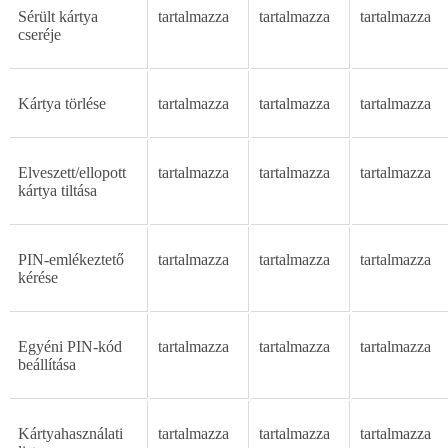
Sérült
kártya
tartalmazza
tartalmazza
tartalmazza
cseréje
Kártya
törlése
tartalmazza
tartalmazza
tartalmazza
Elveszett/ellopott
tartalmazza
tartalmazza
tartalmazza
kártya
tiltása
PIN-emlékeztet
ő
tartalmazza
tartalmazza
tartalmazza
kérése
Egyéni
PIN-kód
tartalmazza
tartalmazza
tartalmazza
beállítása
Kártyahasználati
tartalmazza
tartalmazza
tartalmazza