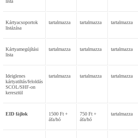
lista
Kártyacsoportok
tartalmazza
tartalmazza
tartalmazza
listázása
Kártyamegújítási
tartalmazza
tartalmazza
tartalmazza
lista
Ideiglenes
tartalmazza
tartalmazza
tartalmazza
kártyatiltás/feloldás
SCOL/SHF-on
keresztül
EID
fájlok
1500
Ft
+
750
Ft
+
tartalmazza
áfa/hó
áfa/hó