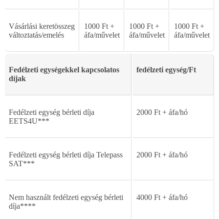
Vásárlási
keretösszeg
1000
Ft
+
1000
Ft
+
1000
Ft
+
változtatás/emelés
áfa/m
ű
velet
áfa/m
ű
velet
áfa/m
ű
velet
Fedélzeti
egységekkel
kapcsolatos
fedélzeti
egység/Ft
díjak
Fedélzeti
egység
bérleti díja
2000
Ft
+
áfa/hó
EETS4U***
Fedélzeti
egység
bérleti
díja
Telepass
2000
Ft
+
áfa/hó
SAT***
Nem
használt
fedélzeti
egység
bérleti
4000
Ft
+
áfa/hó
díja****