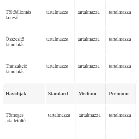
Tölt
ő
á
llom
á
s
tartalmazza
tartalmazza
tartalmazza
keres
ő
Összesít
ő
tartalmazza
tartalmazza
tartalmazza
kimutatás
Tranzakció
tartalmazza
tartalmazza
tartalmazza
kimutatás
Havidíjak
Standard
Medium
Premium
Tömeges
tartalmazza
tartalmazza
tartalmazza
adatletöltés