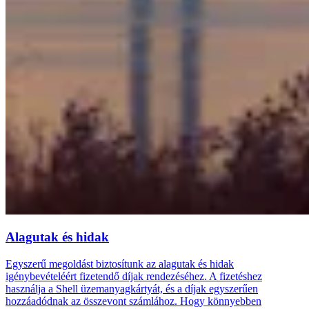
Alagutak és hidak
Egyszerű megoldást biztosítunk az alagutak és hidak
igénybevételéért fizetendő díjak rendezéséhez. A fizetéshez
használja a Shell üzemanyagkártyát, és a díjak egyszerűen
hozzáadódnak az összevont számlához. Hogy könnyebben