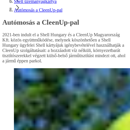
Shell üzemanyagkártya
Autómosás a CleenUp-pal
Autómosás a CleenUp-pal
2021-ben indult el a Shell Hungary és a CleenUp Magyarország
Kft. közös együttműködése, melynek köszönhetően a Shell
Hungary ügyfelei Shell kártyájuk igénybevételével használhatják a
CleenUp szolgáltatásait: a hozzáadott víz nélküli, környezetbarát
tisztítószerekkel végzett külső-belső járműtisztítást mindezt ott, ahol
a jármű éppen parkol.