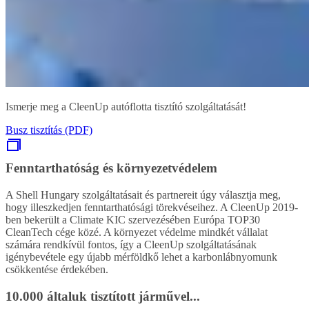
Ismerje meg a CleenUp autóflotta tisztító szolgáltatását!
Busz tisztítás (PDF)
Fenntarthatóság és környezetvédelem
A Shell Hungary szolgáltatásait és partnereit úgy választja meg,
hogy illeszkedjen fenntarthatósági törekvéseihez. A CleenUp 2019-
ben bekerült a Climate KIC szervezésében Európa TOP30
CleanTech cége közé. A környezet védelme mindkét vállalat
számára rendkívül fontos, így a CleenUp szolgáltatásának
igénybevétele egy újabb mérföldkő lehet a karbonlábnyomunk
csökkentése érdekében.
10.000 általuk tisztított járművel...