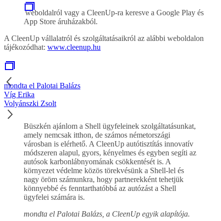
weboldalról vagy a CleenUp-ra keresve a Google Play és
App Store áruházakból.
A CleenUp vállalatról és szolgáltatásaikról az alábbi weboldalon
tájékozódhat:
www.cleenup.hu
mondta el Palotai Balázs
Víg Erika
Volyánszki Zsolt
Büszkén ajánlom a Shell ügyfeleinek szolgáltatásunkat,
amely nemcsak itthon, de számos németországi
városban is elérhető. A CleenUp autótisztítás innovatív
módszeren alapul, gyors, kényelmes és egyben segíti az
autósok karbonlábnyomának csökkentését is. A
környezet védelme közös törekvésünk a Shell-lel és
nagy öröm számunkra, hogy partnerekként tehetjük
könnyebbé és fenntarthatóbbá az autózást a Shell
ügyfelei számára is.
mondta el Palotai Balázs, a CleenUp egyik alapítója.