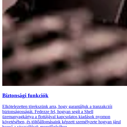
Biztonsági funkciók
Elkötelezetten törekszünk arra, hogy garantáljuk a tranzakciói
biztonságosságát. Fedezze fel, hogyan segít a Shell
üzemanyagkártya a flottájával kapcsolatos kiadások nyomon
követésében, és töltőállomásaink képzett személyzete hogyan járul
hozzá a visszaélések megelőzéséhez.