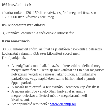
0% hozzáadott víz
takarításonként 120–150-liter ivóvizet spórol meg ami összesen
1.200.000 liter ivóvíznek felel meg.
0% kibocsátott szén-dioxid
3,5 tonnával csökkenti a szén-dioxid kibocsátást.
0 km amortizáció
30.000 kilométert spórol az úttal és jelentősen csökkenti a balesetek
kockázatát valamint több ezer kilométert spórol meg
járműparkjának.
A szolgáltatás mobil alkalmazáson keresztül rendelhető meg,
melyet követően a CleenUp munkatársai az Ön által megadott
helyszínen végzik el a mosást: akár otthon, a munkahelyi
parkolóban, vagy napközben szinte bárhol, ahol a jármű
éppen parkol.
A mosás befejeztéről a felhasználó üzenetben kap értesítést.
A mosás igénybe vehető Shell kártyával is, amit a
megrendeléskor a fizetési módok megadásánál kell
kiválasztani.
Az applikáció letölthető a
www.cleenup.hu